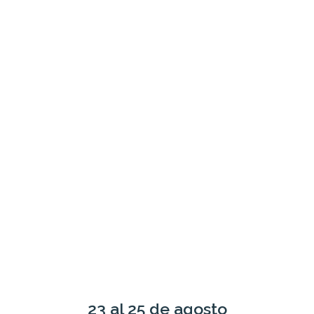
Ir
al
contenido
23 al 25 de agosto